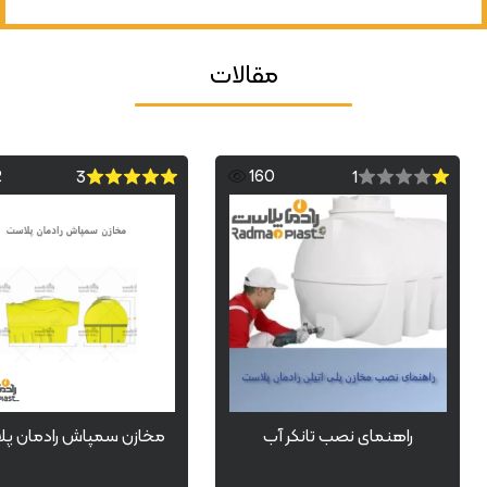
مقالات
2
160
3
1
راهنمای نصب تانکر آب
مخازن سمپاش رادمان پ