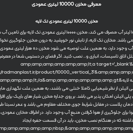
معرفی مخزن 10000 لیتری عمودی
مخزن 10000 لیتری عمودی تک لایه
روزانه هر فرد تقریبا ۱۵۰ لیتر آب مصرف می کند، مخزن ۱۰۰۰۰ لیتری عمودی تک لا
نفر کافی می باشد. مخازن تک لایه، از تابش نور خورشید به درون مخزن جلوگیری نخو
آب وجود دارد، به همین علت توصیه می شود مخزن ده هزار لیتری عمودی تک
مثل اتاق تاسیسات، انباری و… نصب کنید. اگر فضای در دسترس شما در معر
می باشد بهتر است از &amp;amp;amp;amp;amp;amp;lt;a target='_blank'
لی اتیلن از نظر شیمیایی کاملا خنثی می باشند، به همین علت نگهداری ما
ن پلی اتیلن امکان پذیر می باشد. بر روی جداره مخزن شیار های باریک برای اف
رادمان پلاست در مقابل شرایط جوی مختلف مقاوم می باشد و عمر نسبتا طو
هوا برای جلوگیری از هوا گرفتن منبع آب وجود دارد. در اطراف مخازن عمودی
شته که در هنگام نصب مخزن، باید در آن قسمت حفره ایجاد