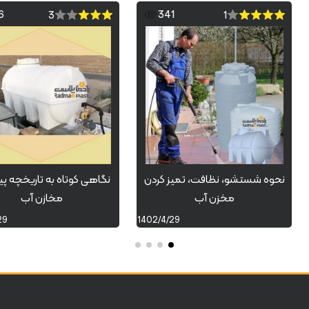
6
341
3
1
نحوه شستشو، نظافت، تمیز کردن
نگاهی کوتاه به تاریخچه پ
مخزن آب
مخازن آب
29
1402/4/29