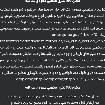
مخزن 150 لیتری مکعبی عمودی تک لایه
مخزن ۱۵۰ لیتری مکعبی عمودی تک لایه برای محیط های مرتفع و کم ارتفاع انتخاب
ست. از مخازن مکعبی برای ذخیره و تامین انواع مایعات مصرفی، شیمیایی،
 بهداشتی و… استفاده می شود. توصییه می شود برای جلوگیری از رشد جلب
 منبع آب، تانکر را در محیط های کم نور نصب کنید. در صورت عدم دسترسی 
فضای تاریک، &amp;lt;a target="_blank"
۱۵۰ لیتری مکعبی عمودی سه لایه&amp;lt;/a&amp;gt; را تهیه کنید. روی
ستاده شیار های باریکی وجود دارد، این شیارها باعث افزایش مقاومت تانکر 
شود. در قسمت بالایی تانکر ۱۵۰ لیتری کتابی تک لایه، سوپاپ هوا برای جلوگیری ا
 نصب شده است. مخازن پلی اتیلن رادمان پلاست نسبت به شرایط جوی 
ه می باشند.&amp;amp;nbsp;&amp;amp;nbsp;
مخزن 150 لیتری مکعبی عمودی سه لایه
مخزن ۱۵۰ لیتری مکعبی عمودی سه لایه برای محیط های مرتفع و
کم ارتفاع قابل استفاده می باشد. این این منبع آب برای ذخیره و