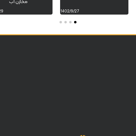
مخازن آب
29
1402/9/27