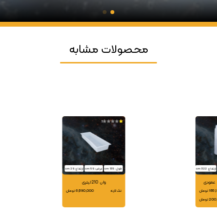
محصولات مشابه
1
ارتفاع: 322 cm
طول: 135 cm
عرض: 59 cm
ارتفاع: 29 cm
وان 210 لیتری
 تومان
تک لایه
6,890,000 تومان
 تومان