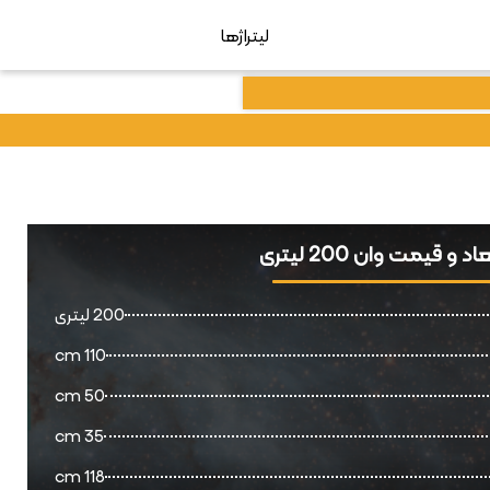
لیتراژها
اد و قیمت وان 200 لیتری
200 لیتری
110 cm
50 cm
35 cm
118 cm