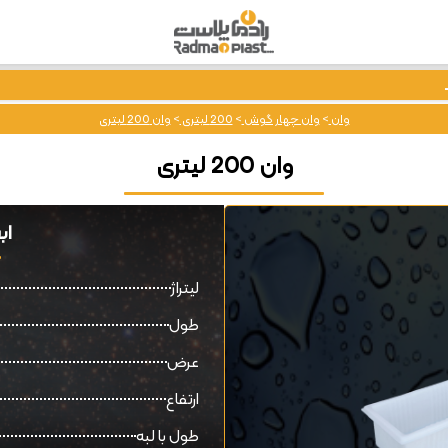
وان
>
وان چهار گوش
>
200 لیتری
>
وان 200 لیتری
وان 200 لیتری
ابع
لیتراژ
طول
عرض
ارتفاع
طول با لبه