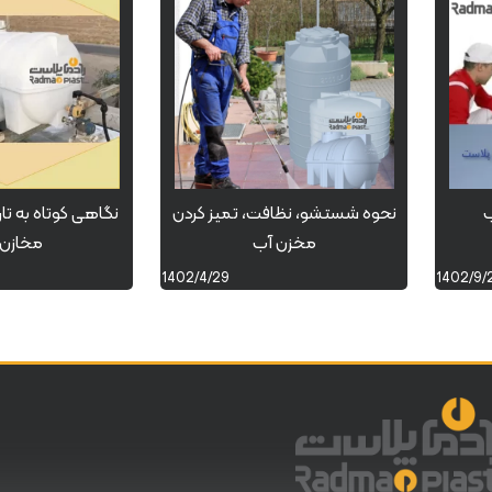
ب
نحوه شستشو، نظافت، تمیز کردن
نگاهی کوتاه به ت
مخزن آب
مخازن 
1402/4/29
1402/9/