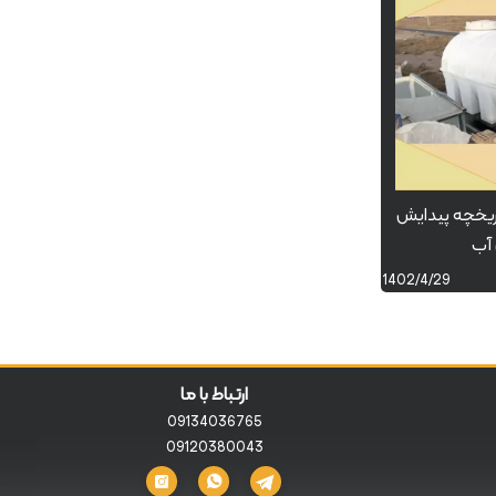
اریخچه پیدایش
آب
1402/4/29
ارتباط با ما
09134036765
09120380043