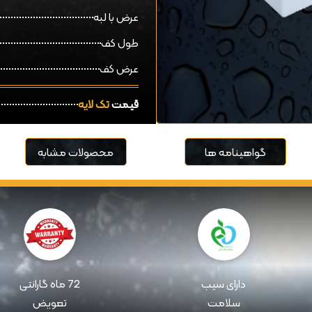
عرض با لبه
طول کف
عرض کف
قیمت
تک لایه
گواهینامه ها
محصولات مشابه
دارای سیب
72 ماه گارانتی
سلامت
تعویض