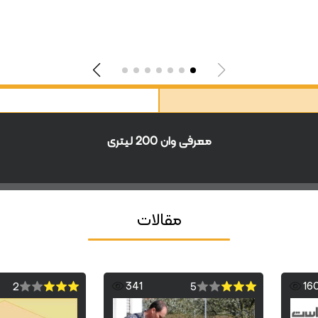
معرفی وان 200 لیتری
مقالات
341
16
2
5