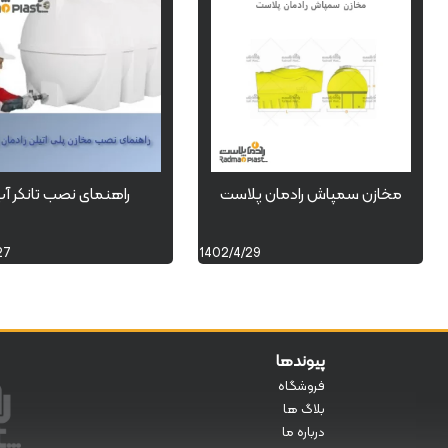
مخازن سمپاش رادمان پلاست
راهنمای نصب تانکر آ
27
1402/4/29
پیوندها
فروشگاه
بلاگ ها
درباره ما