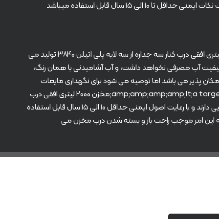
اما قبل از تهیه با کارشناس فروش مشورت نماید. تانکر ۲۰۰۰ لیتری افقی درب کنار تک لایه در شرایط آب و هوایی مختلف، مقاوم می باشد. با رعایت نکات ایمنی حداقل تا ۱۰ الی ۱۵ سال قابل استفاده میباشد
اگر با مشکل افت فشار و یا کمبود آب مواجه هستید، مخزن ۲۰۰۰ لیتری افقی درب کنار سه لایه بهترین گزینه برای شما خواهد بود. تانکر ۲۰۰۰ لیتری افقی درب کنار سه جداره از سه لایه پلی اتیلن ۳۸۴۰ تولید می
کیفیت آب مصرفی نخواهد داشت، و آب آشامیدنی با همان رنگ،
 امکان پذیر می باشد اما توصیه می شود برای نگهداری مایعات
شیمیایی از &amp;amp;amp;amp;lt;a target="_blank" href="https://radmanplast.ir/product/2000_horizontal_side_door_1"&amp;amp;amp;amp;gt;مخزن ۲۰۰۰ لیتری افقی درب
کنار تک لایه&amp;amp;amp;amp;lt;/a&amp;amp;amp;amp;gt; استفاده کنید. مخازن پلی اتیلن نسبت به گرما و سرما مقاومت بالایی دارند و با رعایت اصول ایمنی حداقل ۱۰ الی ۱۵ سال قابل استفاده
ه این امر موجب راحت باز و بسته شدن درب مخزن می