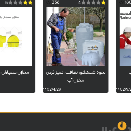
338
16
5
4
ب
نحوه شستشو، نظافت، تمیز کردن
مخازن سمپاش را
مخزن آب
1402/4/29
1402/9/