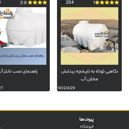
0
254
2
1
نگاهی کوتاه به تاریخچه پیدایش
راهنمای نصب تانکر آ
مخازن آب
27
1402/4/29
پیوندها
فروشگاه