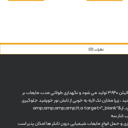
نظرات (0)
مخزن ۲۰۰۰ لیتری افقی درب کنار تک لایه در حوزه های کشاورزی، دارویی، خوراکی و بهداشتی قابل استفاده می باشد. مخازن افقی درب کنار از پلی اتیلن ۳۸۴۰ تولید می شود و نگهداری طولانی مدت مایعات بر
 ، زیرا مخازن تک لایه به خوبی از تابش نور خورشید جلوگیری
نخواهند کرد و در نهایت محیط مناسبی برای رشد جلبک ها به وجود خواهد آمد. اگر فضای در دسترس شما در معرض تابش نور خورشید قرار دارد، از&amp;amp;amp;amp;lt;a target="_blank"
href="https://r; مخزن ۲۰۰۰ لیتری افقی درب کنار سه
 خوردگی هستند، نگهداری و حمل انواع مایعات شیمیایی درون تانکر ها امکان پذیر است