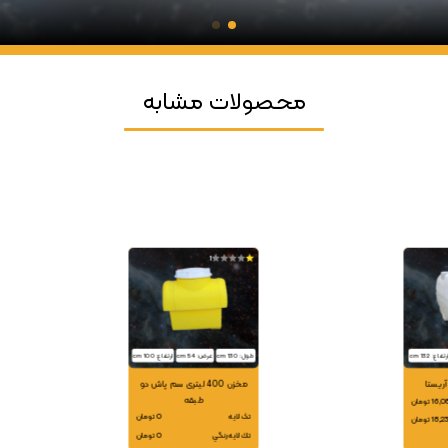
محصولات مشابه
1
رتفاع: 132 cm
طول: 130 cm
عرض: 54 cm
ارتفاع: 100 cm
مخزن 400 لیتری سم پاش دو
طبقه
 تومان
تک لایه
0 تومان
 تومان
تك لايه رنگي
0 تومان