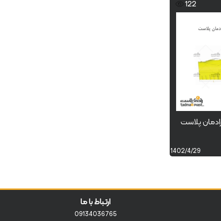
122
دمان پلاست
1402/4/29
ارتباط با ما
09134036765