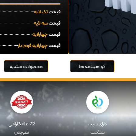
قیمت
تک لایه
قیمت
سه لایه
قیمت
چهارلایه
قیمت
چهارلایه فوم دار
گواهینامه ها
محصولات مشابه
دارای سیب
72 ماه گارانتی
سلامت
تعویض