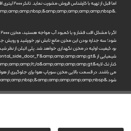
.&amp;amp;amp;amp;amp;nbsp;&amp;amp;amp;amp;amp;nbsp;
شود؛ سه جداره بودن این مخزن مانع تابش نور خورشید و رویش جل
بو، کیفیت اولیه در مخزن نگهداری خواهد شد. پلی اتیلن از نظر شیم
می باشند. در قسمت بالایی مخزن سوپاپ هوا برای جلوگیری از ه
شود.&amp;amp;amp;amp;amp;nbsp;&amp;amp;amp;amp;amp;nbsp;