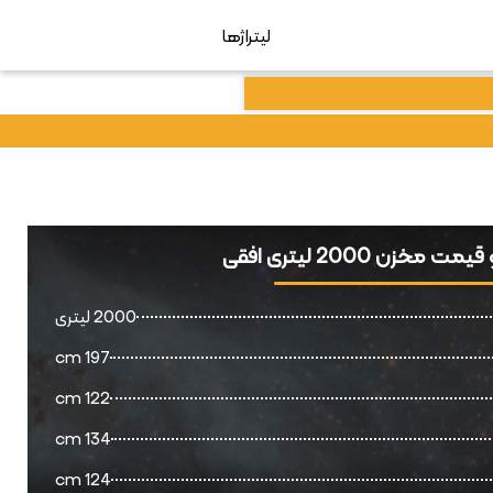
لیتراژها
مت مخزن 2000 لیتری افقی
2000 لیتری
197 cm
122 cm
134 cm
124 cm