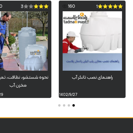
0
160
3
1
راهنمای نصب تانکر آب
نحوه شستشو، نظافت، تمیز
مخزن آب
29
1402/9/27