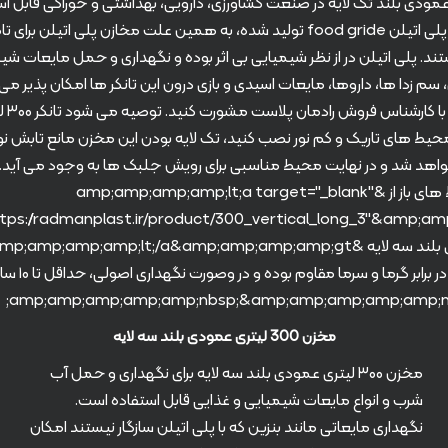
۳ لیتری عمودی بلند تک لایه در صنعت کشاورزی، دارویی، بهداشتی و خوراکی قابل 
مخازن آب از مواد پلی اتیلن food gride تولید شده، به همین علت مخازن پلی اتیل
ند. پلی اتیلن در از نظر شیمیایی بی اثر بوده و نگهداری و حمل مایعات ش
م زدا ها، داروها، مایعات اسیدی و بازی درون این تانکر ها امکان پذیر می ب
است قبل 
ر محیط های تاریک و کم نور نصب کنید، تک لایه بودن این مخزن مانع تابش ن
اهد شد و در نهایت محیط مناسبی برای رویش جلبک ها به وجود می آید. ب
آب شرب در محیط های باز از &amp;amp;amp;amp;lt;a target="_blank"
مخازن پلاستیکی در
مخزن 300 لیتری عمودی بلند سه لایه
مخزن ۳۰۰ لیتری عمودی بلند سه لایه برای نگهداری و حمل آب
شرب و انواع مایعات شیمیایی و غذایی قابل استفاده است.
نگهداری مایعاتی مانند بنزین که با پلی اتیلن سازگار نیستند امکان