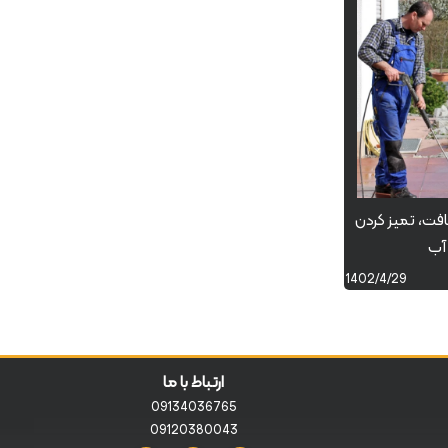
ت، تمیز کردن
آب
1402/4/29
ارتباط با ما
09134036765
09120380043