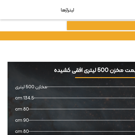
لیتراژها
 500 لیتری افقی کشیده
مخازن 500 لیتری
134.5 cm
80 cm
90 cm
80 cm