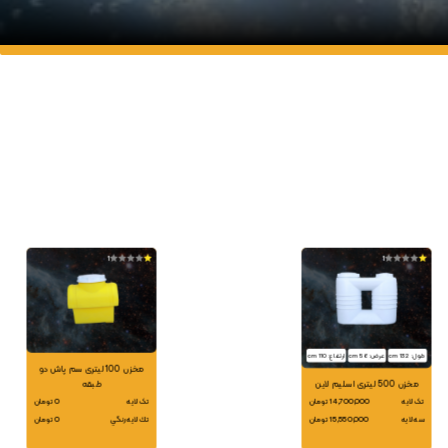
1
1
طول: 132 cm
عرض: 56 cm
ارتفاع: 110 cm
مخزن 100 لیتری سم پاش دو
مخزن 500 لیتری اسلیم لاین
طبقه
تک لایه
14,700,000 تومان
تک لایه
0 تومان
سه لایه
15,550,000 تومان
تك لايه رنگي
0 تومان