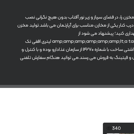
 مخزن را، در فضای سرباز و زیر نور آفتاب بدون هیچ نگرانی نصب
 نمی دهد و از سلامت آب شرب به صورت کامل محافظت می نماید.تانکر ۵۰۰ لیتری افقی سه لایه درب کنار یکی از مخازن مناسب برای آپارتمان می باشد.تولید مخزن
نگهداری کنید؛ پیشنهاد می شود از
تانکر&amp;amp;amp;amp;amp;amp;lt;a target="_blank" href="https://radmanplast.ir/product/500_horizontal_1/"&amp;amp;amp;amp;amp;amp;gt; ۵۰۰ لیتری افقی تک
لایه&amp;amp;amp;amp;amp;amp;lt;/a&amp;amp;amp;amp;amp;amp;gt; نیز دیدن نمائید. این نوع منبع آب دارای پروانه بهداشتی ساخت با شماره ۱۴۲۷۰ از سازمان غذادارو بوده و با کنترل و
ال و فیتینگ به فروش می رسند.می توانید هنگام سفارش تلفنی
340