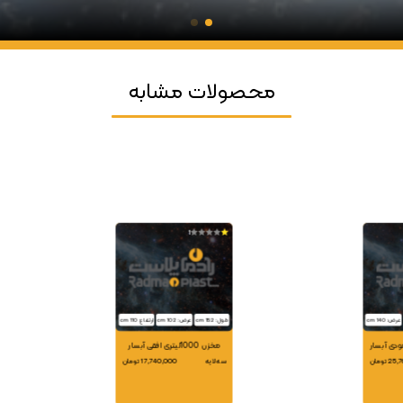
محصولات مشابه
1
عرض: 140 cm
طول: 152 cm
عرض: 102 cm
ارتفاع: 110 cm
مخزن 1000لیتری افقی آبسار
 تومان
سه لایه
17,740,000 تومان