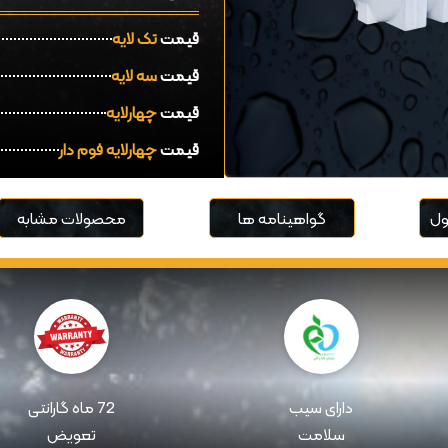
قیمت
تک لایه
قیمت
سه لایه
قیمت
چهارلایه
قیمت
چهارلایه فوم دار
ل
گواهینامه ها
محصولات مشابه
دارای سیب
72 ماه گارانتی
سلامت
تعویض