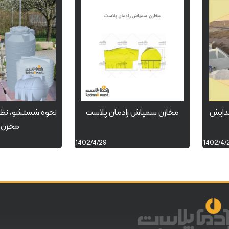
یدایش
مخازن سمپاش رادمان پلاست
نحوه شستشو، نظاف
مخزن 
1402/4/29
1402/4/