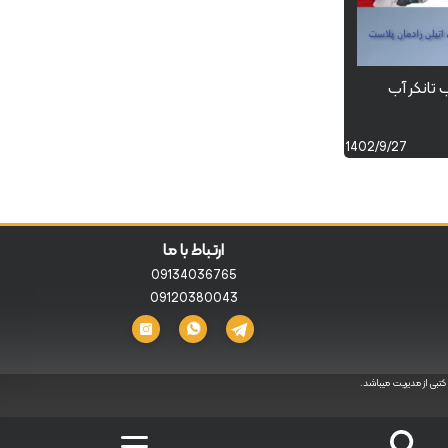
تانکر آب
1402/9/27
ارتباط با ما
09134036765
09120380043
تبی از مدیریت میباشد.