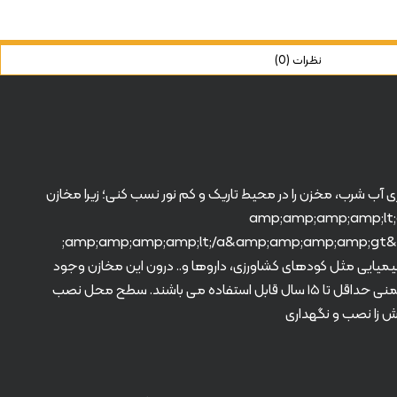
نظرات (0)
ری آب شرب، مخزن را در محیط تاریک و کم نور نسب کنی؛ زیرا مخازن
 جلبک درون مخزن وجود دارد؛ و یا می توانید از &amp;amp;amp;amp;lt;a target="_blank"
href="https://radmanplast.ir/product/500_vertical_long_3"&amp;amp;amp;amp;gt;مخزن ۵۰۰ لیتری عمودی بلند سه لایه&amp;amp;amp;amp;lt;/a&amp;amp;amp;amp;gt;
د می شود، امکان نگهداری و حمل انواع مایعات شیمیایی مثل کودهای کشاورزی، داروها و.. درون این مخازن وجود
دارد اما توصیه می شود از کارشناس فروش مشورت بگیرد. مخازن پلاستیکی در برابر گرما و سرما مقاومت زیادی داشته و با نگهداری مطلوب و ایمنی حداقل تا ۱۵ سال قابل استفاده می باشند. سطح محل نصب
تش زا نصب و نگهداری