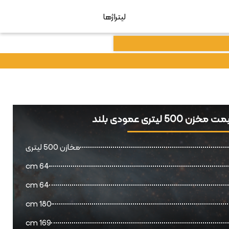
لیتراژها
 500 لیتری عمودی بلند
مخازن 500 لیتری
64 cm
64 cm
180 cm
169 cm