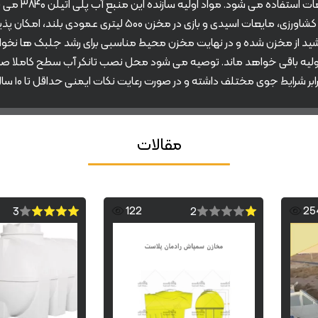
مخزن ۵۰۰ لیتری
این رو حمل و نگهداری طولانی مدت مواد شیمیایی مثل کود های کشا
ر خورشید از مخزن شده و در نهایت مخزن محیط مناسبی برای رشد جلبک ها ن
لیه باقی خواهد ماند. توصیه می شود محل نصب تانکر آب سطح کاملا صاف 
مقالات
122
25
3
2