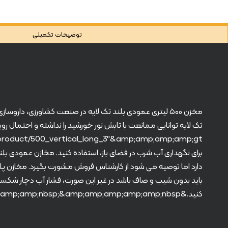
توضیحات تکمیلی
مخزن ۵۰۰ لیتری عمودی بلند تک لایه در صنعت کشاورزی، دا
باید بدون شیب و صاف باشد در غیر این صورت، فشار آب دچار شکستگی
کنید.&amp;amp;amp;amp;amp;nbsp;&amp;amp;amp;amp;amp;nbsp;