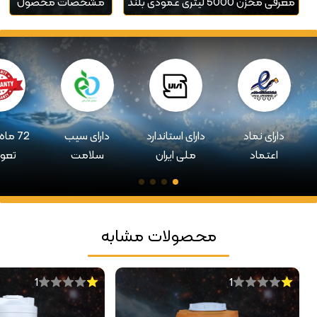
معرفی مخزن 5000 لیتری عمودی بلند
مشخصات محصول
دارای نماد
دارای استاندارد
دارای سیب
72 ما
اعتماد
ملی ایران
سلامت
تعو
محصولات مشابه
1
1