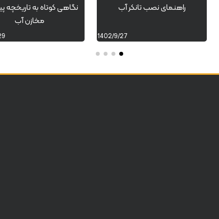
راهنمای نصب تانکر آب
نگاهی کوتاه به تاریخچه پ
مخازن آب
29
1402/9/27