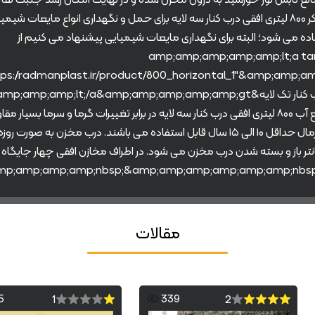
صفر می رسد. از تانکر ۸۰۰ لیتری افقی درب کنار سه لایه برای حمل و نگهداری انواع مایعات ش
فاده می شود؛ البته برای نگهداری مایعات شیمیایی پیشنهاد می کنیم از
&amp;amp;amp;amp;amp;lt;a ta
استفاده کنید. منبع آب ۸۰۰ لیتری افقی درب کنار سه لایه در برابر تغییرات گرما و سرما بسی
شرایط مطلوب و نرمال حداقل ۱۰ الی ۱۵ سال قابل استفاده می باشند. درب مخزن به 
تر باز و بسته شدن درب مخزن می شود. در اطراف مخازن افقی چهار جایگاه 
مقالات
5
339
1
2