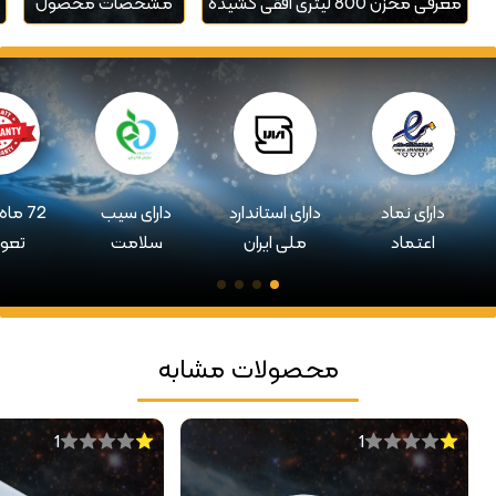
معرفی مخزن 800 لیتری افقی کشیده
مشخصات محصول
دارای نماد
دارای استاندارد
دارای سیب
72 ما
اعتماد
ملی ایران
سلامت
تعو
محصولات مشابه
1
1