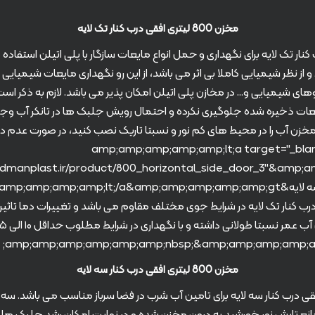
مخزن 800 لیتری افقی درب کنار تک لایه
فقی درب کنار تک لایه برای نگهداری و حمل انواع مایعات سازگار با پلی اتیلن استفا
ز نظر شیمیایی کاملا بی اثر می باشد، از این رو نگهداری مایعات شیمیای
وهای شیمیایی و… در مخازن پلی اتیلن امکان پذیر می باشد. لازم به ذکر اس
یعات ذخیره شده جلوگیری نکرده و احتمال رویش جلبک ها در تانکر آب وجود دا
زن آب را در محیط های کم نور و نسبتا تاریک نصب کنید، در صورت عدم د
هاد می کنیم از &amp;amp;amp;amp;amp;lt;a target="_blank"
یستاده درب کنار تک لایه در شرایط جوی مختلف مقاوم می باشد و تغییرات دما تاث
مخزن 800 لیتری افقی درب کنار سه لایه
لیتری افقی درب کنار سه لایه برای تامین آب شرب در فضا سرباز مناسب می باشد. س
انع تابش نور خورشید به درون مخزن شده و در نهایت امکان رشد جلبک ها د