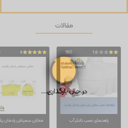
مقالات
2
160
4
1
در حال بارگذاری...
راهنمای نصب تانکر آب
مخازن سمپاش رادمان پ