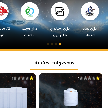
دارای نماد
دارای استاندارد
دارای سیب
72 ما
اعتماد
ملی ایران
سلامت
تعو
محصولات مشابه
1
1