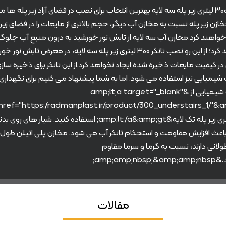
مخزن ۳۰۰ لیتری زیر پله سه لایه بهترین انتخاب برای نصب در فضای آزاد زیر پله ها 
خازن زیر پله نسبت به مخازن آب دیگر، حجم بالاتری از مایعات را در فضای زیر 
واهند کرد.مخازن آب سه لایه از تابش نور خورشید به درون منبع آب جلوگ
خواهند کرد؛ از این رو نصب تانکر ۳۰۰ لیتری زیر پله سه لایه، در معرض تابش نور
در کیفیت مایعات ذخیره شده ایجاد نخواهد کرد.از این تانکر برای ذخیره ساز
شیمیایی نیز استفاده می شود. اما به شما پیشنهاد می کنیم برای نگهداری
سیالات شیمیایی از &amp;lt;a target="_blank"
۳۰۰ لیتری زیر پله تک لایه&amp;lt;/a&amp;gt; استفاده کنید. شیار های ر
 باعث افزایش مقاومت و استحکام تانکر آب می شود. مخازن پلی اتیلن طول
ولانی دارند، نسبت به گرما و سرما مقاوم
amp;amp;n;
مقالات