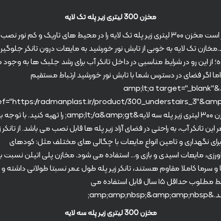
مخزن 300 لیتری زیر پله تک لایه
بهتر است مخزن ۳۰۰ لیتری زیر پله تک لایه را در محیط های تاریک و کم نور نصب
.مخازن تک لایه به خوبی از تابش نور خورشید به مایعات درون تانکر جلوگیر
ه؛ از این رو در شرایط مناسبی در داخل تانکر آب برای رشد جلبک ها به وجود 
 اما اگر فضای در دسترس شما با تابش نور خورشید ارتباط مستقیم
دارد،&amp;lt;a target="_blank"
مخزن ۳۰۰ لیتری زیر پله سه لایه&amp;lt;/a&amp;gt; را تهیه کنید. با توجه
این تانکر آب، به راحتی در فضای آزاد زیر پله ها قابل نصب می باشد. از تانکر ز
برای نگهداری و تامین انواع مایعات با چگالی های مختلف مثل: کودهای
رزی، مایعات اسیدی و بازی و… استفاده می شود. مخازن پلی اتیلن نسبت ب
 و سرما کاملا مقاوم هستند، تانکر زیر پله طول عمر نسبتا طولانی داشته و د
شرایط مطلوب حداقل ۱۵ سال قابل استفاده می
amp;amp;nbsp;&am;
مخزن 300 لیتری زیر پله سه لایه