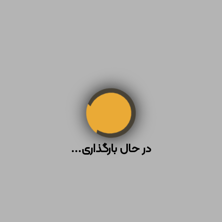
1
1
طول: 64 cm
عرض: 64 cm
ارتفاع: 83 cm
ارتفاع: 105 cm
طول: 88 cm
عرض: 88 cm
مخزن 220 لیتری انبساطی
مخزن 500 لیتری عمودی آبسار
تك لايه رنگي
6,220,000 تومان
سه لایه
8,510,000 تومان
دولايه فوم دار
6,420,000 تومان
در حال بارگذاری...
توضیحات تکمیلی
نظرات (0)
معرفی وان 900 لیتری