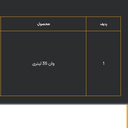
ردیف
محصول
1
وان 35 لیتری