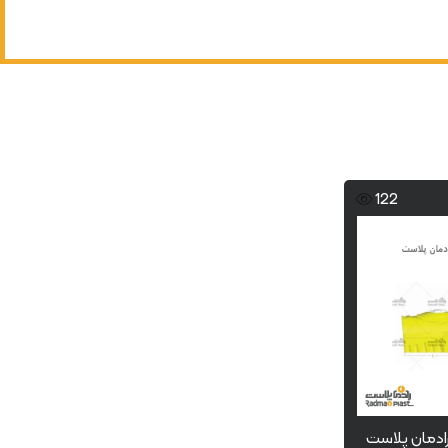
122
دمان پلاست