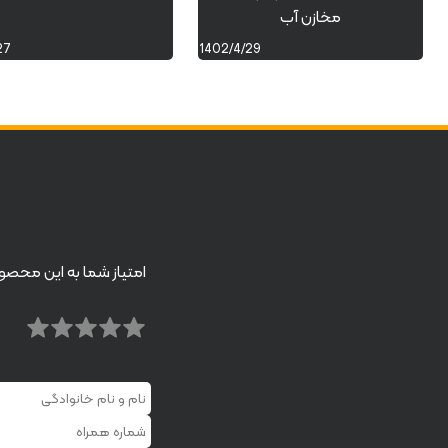
مخازن آب
27
1402/4/29
امتیاز شما به این محصو