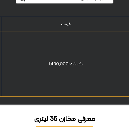
قیمت
تک لایه:
1,490,000
معرفی مخازن 35 لیتری