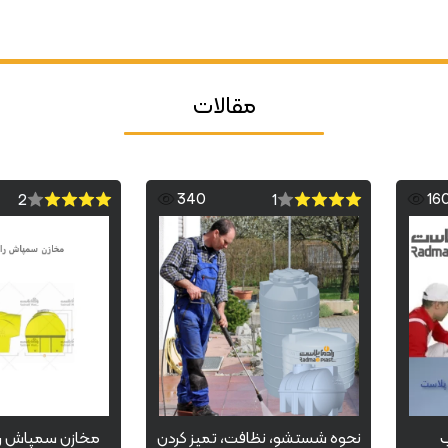
مقالات
340
16
2
1
ب
نحوه شستشو، نظافت، تمیز کردن
مخازن سمپاش را