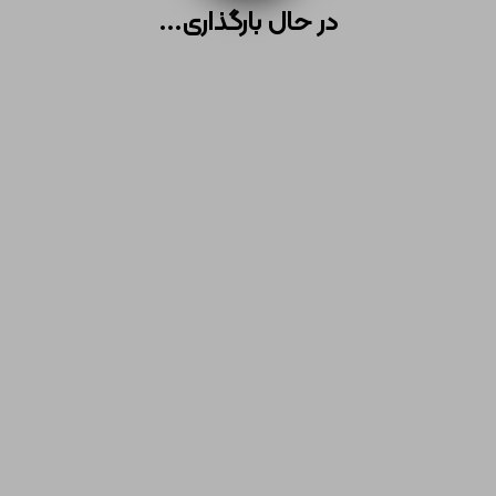
در حال بارگذاری...
معرفی مخازن 3000 لیتری
مقالات
256
12
5
4