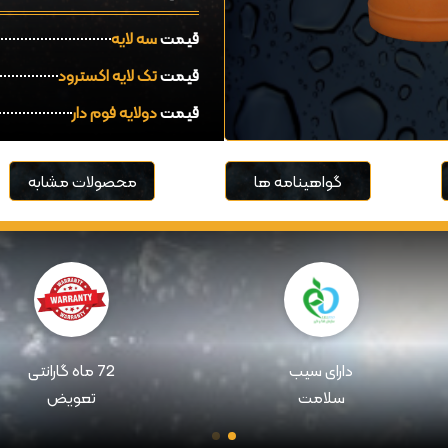
قیمت
سه لایه
قیمت
تک لایه اکسترود
قیمت
دولايه فوم دار
گواهینامه ها
محصولات مشابه
دارای سیب
72 ماه گارانتی
سلامت
تعویض