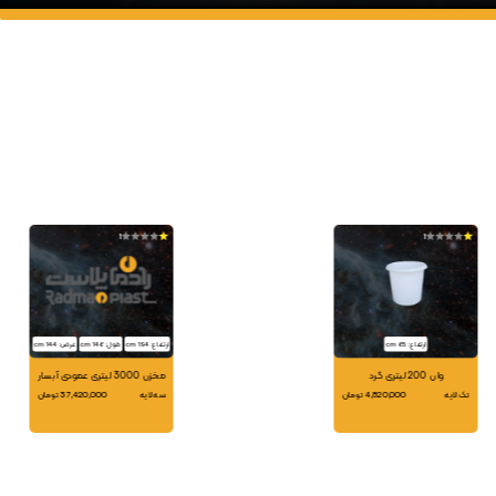
1
1
ارتفاع: 65 cm
ارتفاع: 194 cm
طول: 146 cm
عرض: 144 cm
وان 200 لیتری گرد
مخزن 3000 لیتری عمودی آبسار
تک لایه
4,820,000 تومان
سه لایه
37,420,000 تومان