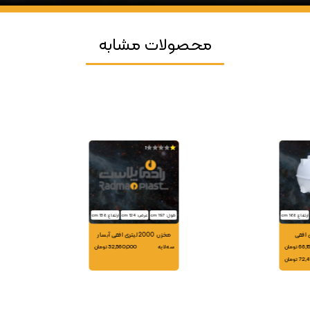
محصولات مشابه
1
ارتفاع: 168 cm
طول: 197 cm
عرض: 124 cm
ارتفاع: 138 cm
مخزن 2000 لیتری افقی آبسار
 تومان
سه لایه
32,560,000 تومان
 تومان