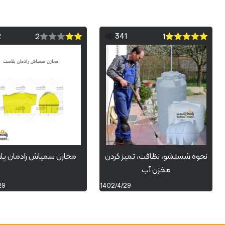
2
341
2
1
نحوه شستشو، نظافت، تمیز کردن
مخازن سمپاش رادمان پ
مخزن آب
29
1402/4/29