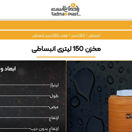
انبساطی
>
150 لیتری
>
مخزن 150 لیتری انبساطی
مخزن 150 لیتری انبساطی
ابعاد و قیمت
لیتراژ
طول
عرض
ارتفاع
ارتفاع بدون درب