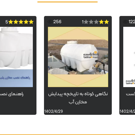
256
12
5
1
لاست
نگاهی کوتاه به تاریخچه پیدایش
راهنمای نصب 
مخازن آب
1402/4/29
1402/4/