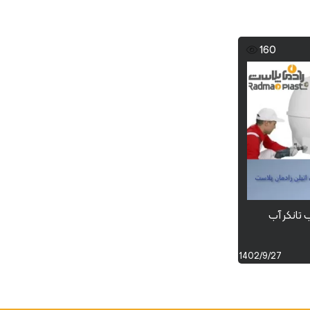
160
تانکر آب
1402/9/27