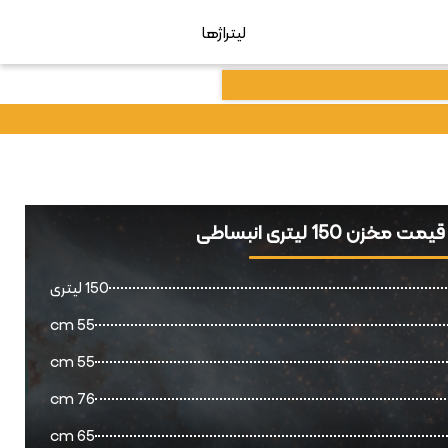
لیتراژها
 مخزن 150 لیتری انبساطی
150 لیتری
55 cm
55 cm
76 cm
65 cm