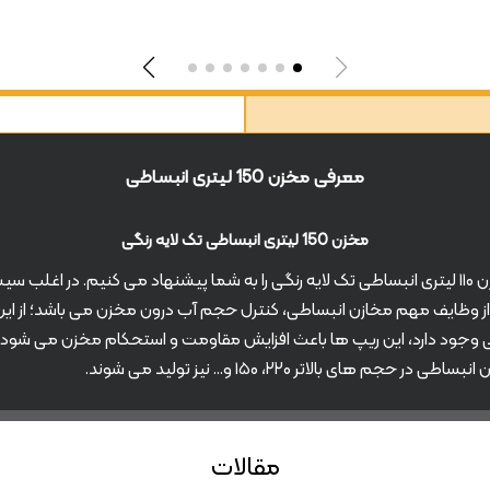
معرفی مخزن 150 لیتری انبساطی
مخزن 150 لیتری انبساطی تک لایه رنگی
اگر بخاطر کاهش فشار آب با مشکلات کم آب رو به رو هستید، مخزن ۱۱۰ لیتری انبساطی تک لایه رنگی را به 
ز وظایف مهم مخازن انبساطی، کنترل حجم آب درون مخزن می باشد؛ از این ر
ی وجود دارد، این ریپ ها باعث افزایش مقاومت و استحکام مخزن می شود. م
مقالات