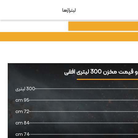
لیتراژها
یمت مخزن 300 لیتری افقی
300 لیتری
95 cm
72 cm
84 cm
74 cm