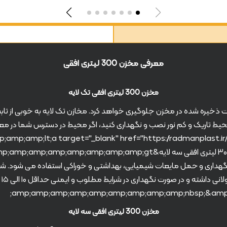
معرفی مخزن 300 لیتری افقی
مخزن 300 لیتری افقی تک لایه
از مایعات ذخیره شده در مخزن جلوگیری خواهد کرد. مخازن تک لایه به خوبی از
 محیط تاریک و کم نور نصب و نگهداری کنید، اگر محیط در دسترس شما در 
;amp;lt;a target="_blank" href="https://radmanplast.ir/pro
رای نگهداری و حمل مایعات شیمیایی، بهداشتی و خوراکی استفاده می شود. شیار
مقاو
مخزن 300 لیتری افقی سه لایه