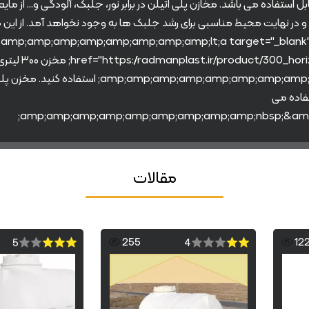
ایعات قابل استفاده می باشد. مخازن پلی اتیلن در برابر نور، جلبک، آلودگی و…
 شده و در نهایت محیط مناسبی برای رشد جلبک ها به وجود نخواهد آمد. از ا
ایعات اسیدی و بازی و… استفاده می شود، اما توصیه میشود از&amp;amp;amp;amp;amp;amp;amp;amp;lt;a target="_blank"
l_1"&amp;amp;amp;amp;amp;amp;amp;amp;gt
لایه&;lt;/a&amp;amp;amp;amp;amp;amp;amp;amp;gt
 الی ۱۵ سال قابل استفاده می
مقالات
255
12
5
4