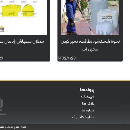
نحوه شستشو، نظافت، تمیز کردن
مخازن سمپاش رادمان پ
مخزن آب
29
1402/4/29
پیوندها
فروشگاه
بلاگ ها
درباره ما
دانلود کاتالوگ
تمام حقوق مادی و معنوی