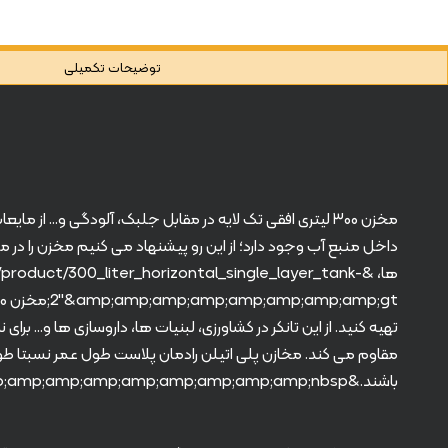
توضیحات تکمیلی
مخزن ۳۰۰ لیتری افقی تک لایه در مقابل جلبک، آلودگی و… 
داخل منبع آب وجود دارد؛ از این رو پیشنهاد می کنیم مخزن را در
ها، &duct/300_liter_horizontal_single_layer_tank
تهیه کنید. از این تانکر در کشاورزی، لبنیات ها، داروسازی ها و… ب
باشند.&amp;amp;amp;amp;amp;amp;amp;amp;amp;nbsp;&amp;amp;amp;amp;amp;amp;amp;amp;amp;nbsp;