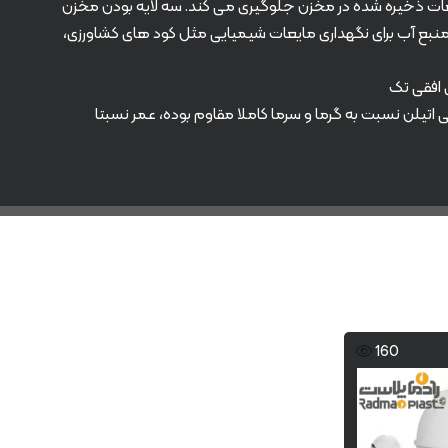
 از مایعات ذخیره شده در مخزن جلوگیری می کند. سه لایه بودن مخزن
ین منبع آب برای نگهداری مایعات شیمیایی مثل کود های کشاورزی،
href="https://radmanplast.ir/product/300_horizonta; مخزن ۳۰۰ لیتری افقی تک
amp;amp;amp;amp;amp;amp;amp;amp; استفاده کنید. مخزن پلی اتیلن نسبت به گرما و سرما کاملا مقاوم بوده، عمر نسبتا
160