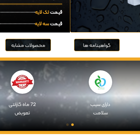
قیمت
تک لایه
قیمت
سه لایه
گواهینامه ها
محصولات مشابه
دارای سیب
72 ماه گارانتی
سلامت
تعویض