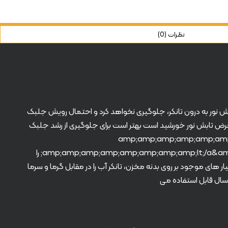
نظرات (0)
 تابش نور به درون تانکر، جلوگیری نخواهد کرد و احتمال رویش جلبک
معرض تابش نور خورشید است بهتر است برای جلوگیری از رشد جلبک
amp;amp;amp;amp;amp;amp;amp-
2"&amp;amp;amp;amp;amp;amp;amp;amp;gt;مخزن ۳۰۰ لیتری افقی سه لایه&amp;amp;amp;amp;amp;amp;amp;amp;lt;/a&amp;amp;amp;amp;amp;amp;amp;amp;gt; را
 های موجود بر روی بدنه مخزن، تانکر آب را در مقابل گرما و سرما
م می کند. مخازن پلی اتیلن رادمان پلاست طول عمر نسبتا طولانی داشته و در صورت نگهداری در شرایط مطلوب و ایمنی حداقل ۱۰ الی ۱۵ سال قابل استفاده می