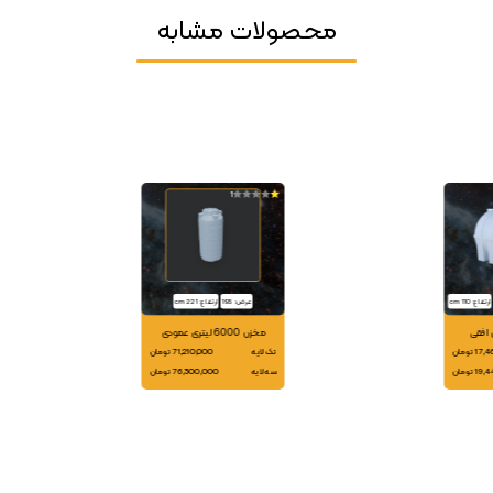
محصولات مشابه
1
ارتفاع: 110 cm
عرض: 195
ارتفاع: 221 cm
مخزن 6000 لیتری عمودی
 تومان
تک لایه
71,210,000 تومان
 تومان
سه لایه
76,300,000 تومان