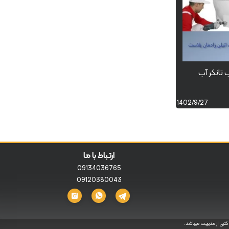
تانکر آب
1402/9/27
ارتباط با ما
09134036765
09120380043
تبی از مدیریت میباشد.