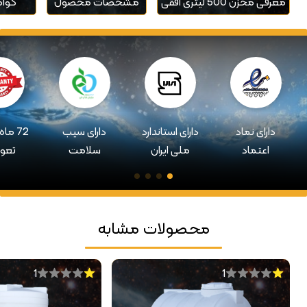
معرفی مخزن 500 لیتری افقی
مشخصات محصول
گواه
دارای نماد
دارای استاندارد
دارای سیب
72 ما
اعتماد
ملی ایران
سلامت
تعو
محصولات مشابه
1
1