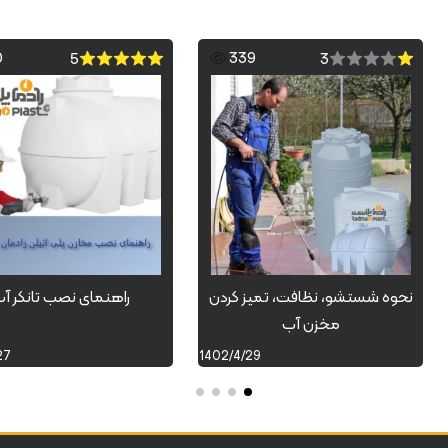
0
339
5
3
نحوه شستشو، نظافت، تمیز کردن
راهنمای نصب تانکر آ
مخزن آب
27
1402/4/29