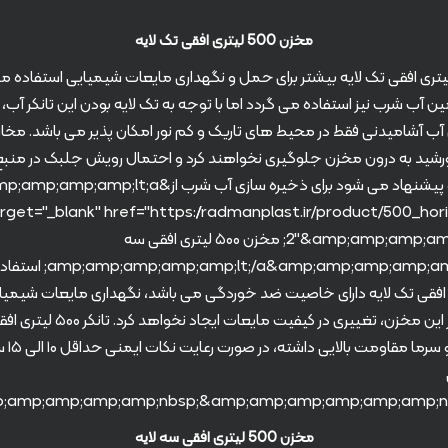
مخزن 500 لیتری افقی تک لایه
زن ۵۰۰ لیتری افقی تک لایه بیشتر برای حمل و نگهداری مایعات شیمیایی استفاده 
امین آب شرب نیز استفاده می گردد اما با توجه به تک لایه بودن این تانکر آب،
آب آشامیدنی فقط در محیط های تاریک و کم نور امکان پذیر می باشد. مخازن 
رشید به درون مخزن جلوگیری نخواهند کرد و احتمال رویش جلبک در منب
دارد. از این رو پیشنهاد می شود برای ذخیره سازی آب شرب از&lt;a
rget="_blank" href="https://radmanplast.ir/product/500_hor
2"&amp;amp;amp;amp;amp;gt; مخزن ۵۰۰ لیتری افقی سه
لایه&/a&amp;amp;amp;amp;amp;gt
 افقی تک لایه دارای خاصیت ضد خوردگی می باشد، نگهداری مایعات شیمیایی
پلی اتیلن در این مخزن، تغییری در کیفیت مایعا
در برابر گرما
مخزن 500 لیتری افقی سه لایه