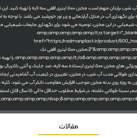
اگر سلامتی آب شرب برایتان مهم است، مخزن ۵۰۰ لیتری افقی سه لایه را تهیه کنی
برای نگهداری آب در منازل آپارتمانی و زیر نور خورشید می باشد. با توجه به 
 شیمیایی در این مخزن، توصیه می شود برای نگهداری مایعات شیمیایی 
اورزی &amp;amp;amp;amp;amp;lt;a target="_blank"
href="https://radmanplast.ir/product/500_hor
2"&amp;amp;amp;amp;amp;gt;مخزن ۵۰۰ لیتری افقی تک
لایه&lt;/a&amp;amp;amp;amp;amp;gt
کاربردی ترین ویژگی های مخزن ۵۰۰ لیتری ایستاده سه لایه، ضد جلبک و آنتی باکتریا
داری طولانی مدت آب شرب در مخزن، تغییری در کیفیت آب آشامیدنی ایجاد
زن به روزه روی بدنه مخزن موجب افزایش مقاومت تانکر آب می شود. کلیه 
اتیلنی طول عمر نسبتا طولانی داشته، در شرایط مطلوب حداقل ۱۰
مقالات