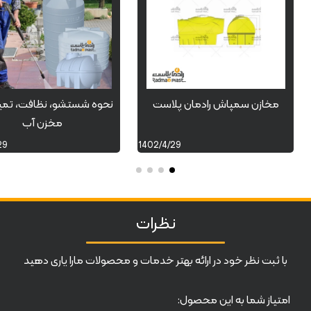
مخازن سمپاش رادمان پلاست
نحوه شستشو، نظافت، تمیز
مخزن آب
29
1402/4/29
نظرات
با ثبت نظر خود در ارائه بهتر خدمات و محصولات مارا یاری دهید
امتیاز شما به این محصول: