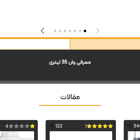
معرفی وان 35 لیتری
مقالات
122
34
4
1