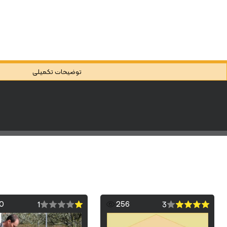
توضیحات تکمیلی
0
256
1
3