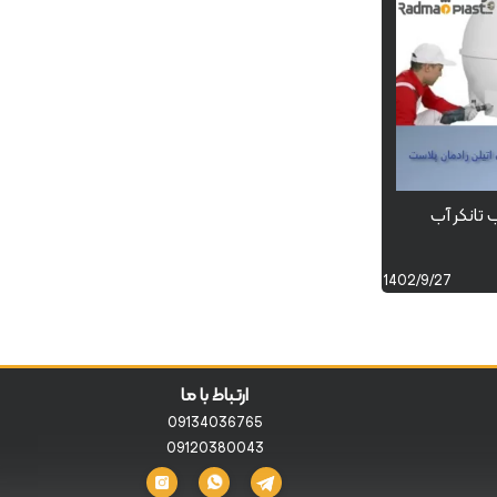
تانکر آب
1402/9/27
ارتباط با ما
09134036765
09120380043