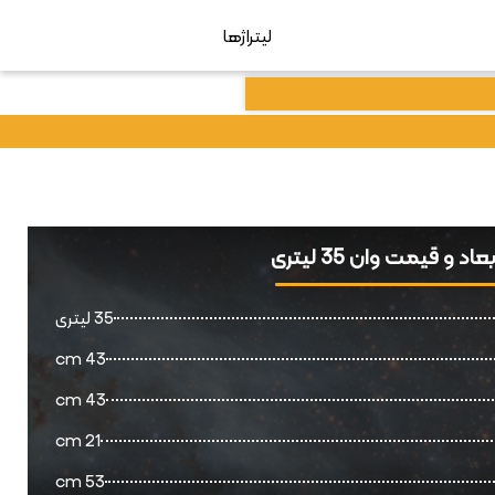
لیتراژها
بعاد و قیمت وان 35 لیتری
35 لیتری
43 cm
43 cm
21 cm
53 cm