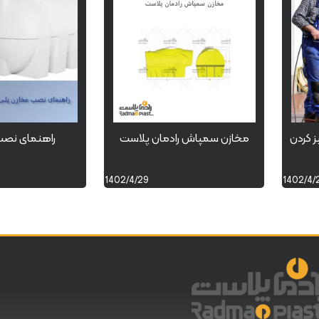
 کردن
مخازن سمپاش رادمان پلاست
راهنمای نصب 
1402/4/29
1402/4/