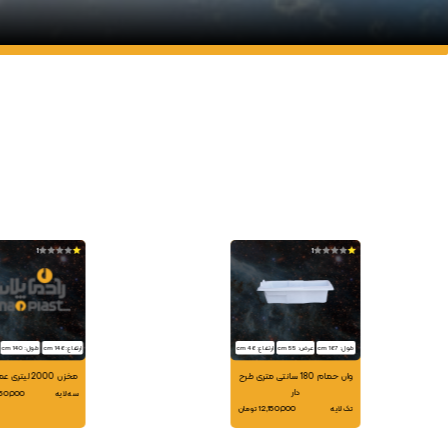
1
1
طول: 167 cm
عرض: 55 cm
ارتفاع: 46 cm
ارتفاع: 146 cm
طول: 140 cm
وان حمام 180 سانتی متری طرح
مخزن 2000 لیتری عمودی آبسار
دار
سه لایه
25,760,000
تک لایه
12,150,000 تومان