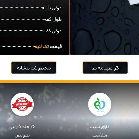
عرض با لبه
طول کف
عرض کف
قیمت
تک لایه
گواهینامه ها
محصولات مشابه
دارای سیب
72 ماه گارانتی
سلامت
تعویض