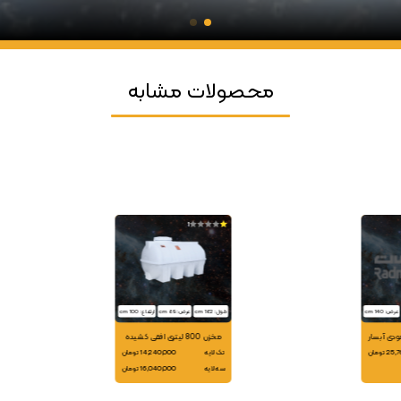
محصولات مشابه
1
عرض: 140 cm
طول: 162 cm
عرض: 89 cm
ارتفاع: 100 cm
مخزن 800 لیتری افقی کشیده
 تومان
تک لایه
14,240,000 تومان
سه لایه
16,040,000 تومان