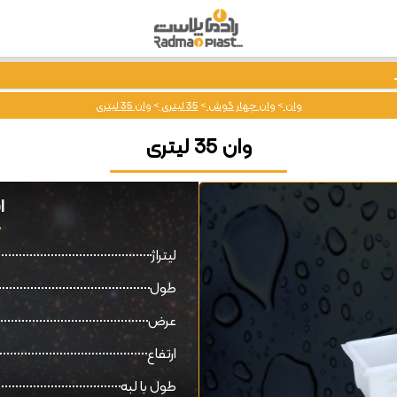
وان
>
وان چهار گوش
>
35 لیتری
>
وان 35 لیتری
وان 35 لیتری
ا
لیتراژ
طول
عرض
ارتفاع
طول با لبه