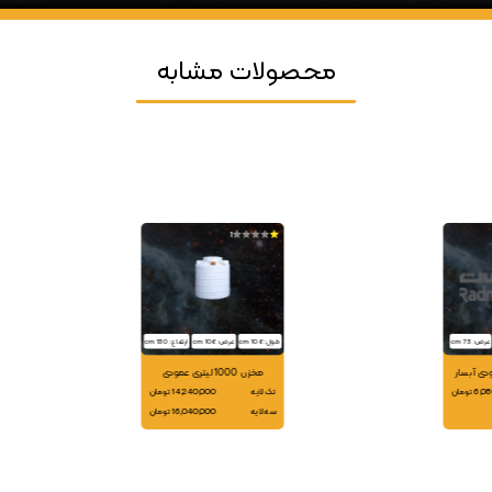
محصولات مشابه
1
عرض: 73 cm
طول: 106 cm
عرض: 106 cm
ارتفاع: 130 cm
مخزن 1000 لیتری عمودی
 تومان
تک لایه
14,240,000 تومان
سه لایه
16,040,000 تومان