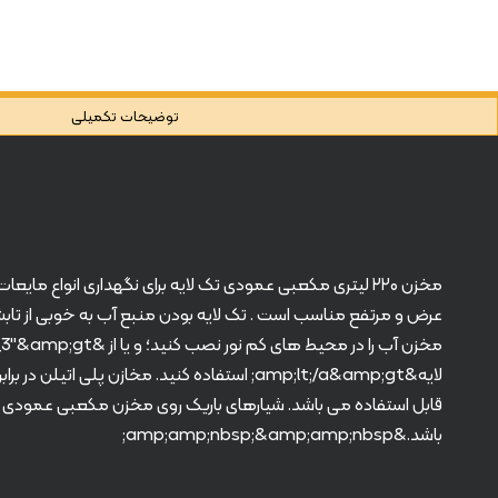
توضیحات تکمیلی
مخزن ۲۲۰ لیتری مکعبی عمودی تک لایه برای نگهداری انوا
عرض و مرتفع مناسب است . تک لایه بودن منبع آب به خوبی از تابش ن
قابل استفاده می باشد. شیارهای باریک روی مخزن مکعبی عمودی
باشد.&amp;amp;nbsp;&amp;amp;nbsp;