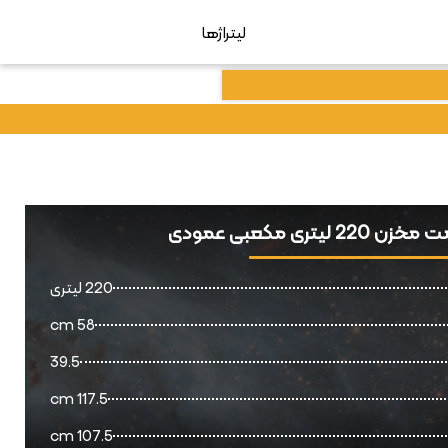
لیتراژها
2 لیتری مکعبی عمودی
220 لیتری
58 cm
39.5
117.5 cm
107.5 cm