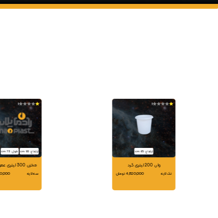
1
1
ارتفاع: 65 cm
ارتفاع: 95 cm
طول: 73 cm
وان 200 لیتری گرد
مخزن 300 لیتری عمودی آبسار
تک لایه
4,820,000 تومان
سه لایه
6,080,000