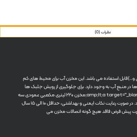
نظرات (0)
شتی و…)قابل استفاده می باشد. این مخزن آب برای محیط های کم
ها در منبع آب به وجود دارد. برای جلوگیری از رویش جلبک ها
مخزن آب را در محیط های کم نور نصب کنید؛ و یا از &amp;lt;a target="_blank" href="https://radmanplast.ir/product/220_cubic_vertical_3"&amp;gt;مخزن ۲۲۰ لیتری مکعبی عمودی سه
لایه&amp;lt;/a&amp;gt; استفاده کنید. مخازن پلی اتیلن در برابر شرایط آب و هوایی مختلف کاملا مقاوم بوده و طول عمر نسبتا طولانی دارد. در صورت رعایت نکات ایمنی و بهداشتی، حداقل ۱۰ الی ۱۵ سال
ورت پیش فرض فاقد هیچ گونه اتصالات مخزن می