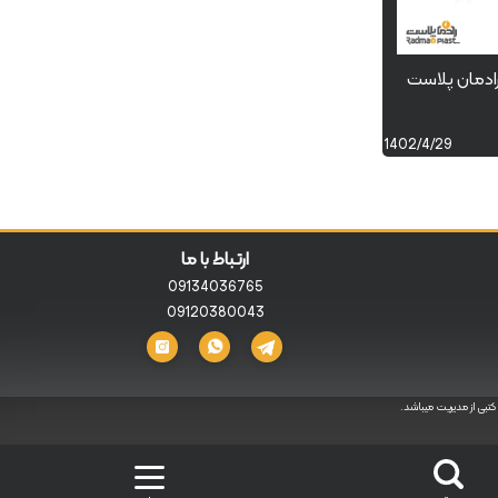
دمان پلاست
1402/4/29
ارتباط با ما
09134036765
09120380043
تبی از مدیریت میباشد.