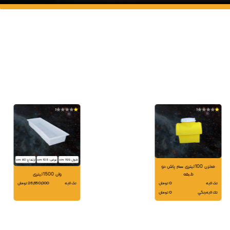
1
1
طول: 199 cm
عرض: 103 cm
ارتفاع: 80 cm
مخزن 100 لیتری سم پاش دو
طبقه
وان 1500 لیتری
تک لایه
0 تومان
تک لایه
26,650,000 تومان
تك لايه رنگي
0 تومان