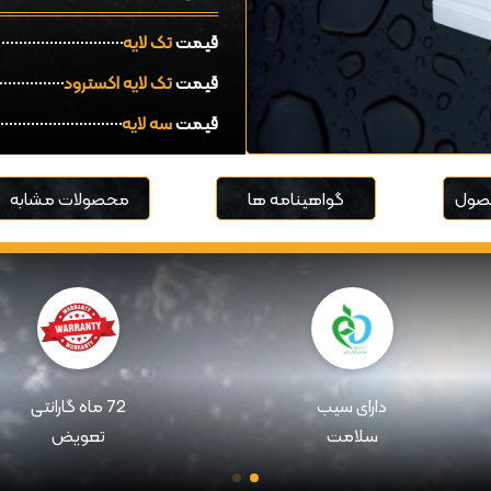
قیمت
تک لایه
قیمت
تک لایه اکسترود
قیمت
سه لایه
صول
گواهینامه ها
محصولات مشابه
دارای سیب
72 ماه گارانتی
سلامت
تعویض