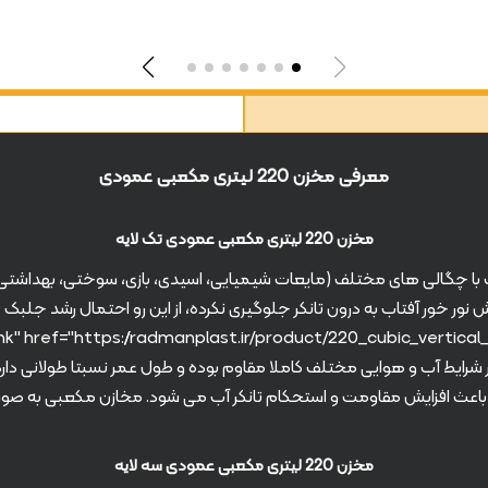
معرفی مخزن 220 لیتری مکعبی عمودی
مخزن 220 لیتری مکعبی عمودی تک لایه
ع مایعات با چگالی های مختلف (مایعات شیمیایی، اسیدی، بازی، سوختی، بهدا
ور خور آفتاب به درون تانکر جلوگیری نکرده، از این رو احتمال رشد جلبک 
 باعث افزایش مقاومت و استحکام تانکر آب می شود. مخازن مکعبی به ص
مخزن 220 لیتری مکعبی عمودی سه لایه