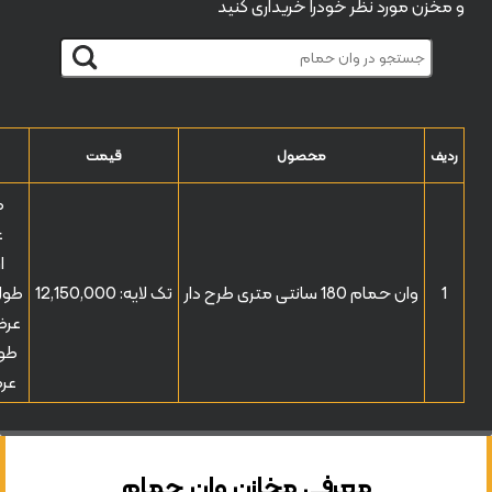
و مخزن مورد نظر خودرا خریداری کنید
ردیف
محصول
قیمت
طو
ع
ار
1
وان حمام 180 سانتی متری طرح دار
تک لایه:
12,150,000
طول با
عرض ب
طول 
عرض 
معرفی مخازن وان حمام