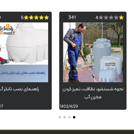
0
341
5
4
نحوه شستشو، نظافت، تمیز کردن
راهنمای نصب تانکر آ
مخزن آب
27
1402/4/29