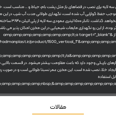
ری عمودی سه لایه برای نصب در فضاهای باز مثل پشت بام، حیاط و … مناسب اس
 موجب حفظ گوارایی آب شده است، نگهداری طولانی مدت آب شرب در این مخز
رنگ و بوی آب آشامیدنی نخواهد 
ر بوده، از این رو نگهداری مایعات شیمیایی در این مخزن امکان پذیر می باش
ذخیره مایعات شیمیایی از &amp;amp;amp;amp;amp;amp;amp;lt;a target="_blank"
ارهای باریکی وجود دارد که باعث مقاومت بیشتر میشود. در قسمت بالایی
 ایجاد خلا، نصب شده است. این مخزن عمر نسبتا طولانی است و در صورت ر
ا ۱۰ سال قابل استفاده
مقالات