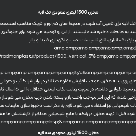
مخزن 1500 لیتری عمودی تک لایه
 عمودی تک لایه برای تامین آب شرب در محیط های کم نور و تاریک مناسب است.مخا
ید به مایعات ذخیره شده نیستند، از این رو توصیه می شود برای جلوگیری 
رکینگ، انباری، اتاق تاسیسات نصب و نگهداری کنید؛ و یا از
&amp;amp;amp;amp;amp;amp;amp;lt;
های روی بدنه مخزن موجب افزایش مقاومت تانکر در برابر شرایط آب و هوا
مخازن پلی اتیلن طول عمر نسبت
ت شیمیایی نیز استفاده می شود. لازم به ذکر است ذخیره سازی مایعات سازگا
ود قبل از تهیه مخزن در رابطه با مایع شیمیایی مدنظر از کارشناسان ما م
مخزن 1500 لیتری عمودی سه لایه