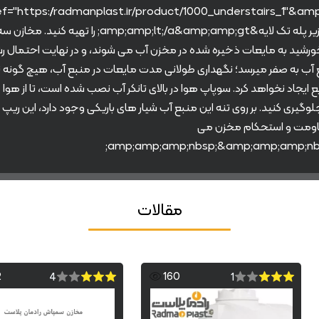
۱۰۰۰ لیتری زیر پله تک لایه&amp;amp;lt;/a&amp;amp;gt; را تهی
خورشید به مایعات ذخیره شده در مخزن آب می شوند، و در نهایت احتمال 
 آب به صفر میرسد؛ نگهداری طولانی مدت مایعات در منبع آب، هیچ گونه تا
 ایجاد نخواهد کرد. سوپاپ هوا در بالای تانکر آب نصب شده است، تا از هوا 
وگیری کنید. بر روی تنه این منبع آب شیار های باریکی وجود دارد، این ریپ 
اومت و استحکام مخزن می
مقالات
2
160
4
1