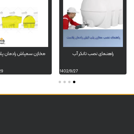
راهنمای نصب تانکر آب
مخازن سمپاش رادمان پ
29
1402/9/27