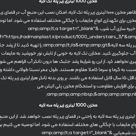
مخزن 1000 لیتری زیر پله تک لایه
با توجه به ظاهر مخزن ۱۰۰۰ لیتری زیر پله تک لایه، امکان نصب این منبع آب در فضا
ن مخزن برای نگهداری انواع مایعات با چگالی مختلف استفاده می شود. اما ت
کنیم برای ذخیره سازی آب شرب &amp;amp;lt;a target="_blank"
۱۰۰۰ لیتری زیر پله سه لایه&amp;amp;lt;/a&amp;amp;gt; را تهیه کنی
ب جلوگیری کنید. مخازن تک لایه به خوبی از تابش نور خورشید به مایعات 
ی نخواهد کرد. از این رو شرایط رشد جلبک ها درون تانکر آب فراهم می شو
سبت به گرما و سرما کاملا مقاوم هستند. طول عمر نسبتا طولانی داشته و 
مطلوب حداقل ۱۵ سال قابل استفاده می باشند. بر روی بدنه تانکر هزار لیتری زیر پله ت
 برای افزایش مقاومت و استحکام مخزن پلی اتیلن می
مخزن 1000 لیتری زیر پله سه لایه
مخزن ۱۰۰۰ لیتری زیر پله سه لایه به راحتی در فضای زیر پله نصب خواهد شد. از این منب
واع مایعات با چگالی های مختلف استفاده می شود. اما توصیه می کنیم بر
سازی سیالات شیمیایی &amp;amp;lt;a target="_blank"